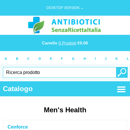
DESKTOP VERSION →
Carrello
0
Prodotti
€
0.00
A
B
C
D
E
F
G
H
I
J
K
L
Catalogo
Men's Health
Cenforce