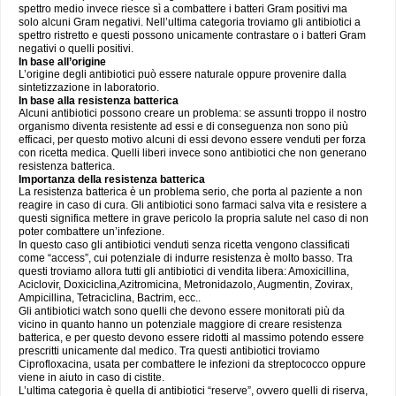
spettro medio invece riesce sì a combattere i batteri Gram positivi ma
solo alcuni Gram negativi. Nell’ultima categoria troviamo gli antibiotici a
spettro ristretto e questi possono unicamente contrastare o i batteri Gram
negativi o quelli positivi.
In base all’origine
L’origine degli antibiotici può essere naturale oppure provenire dalla
sintetizzazione in laboratorio.
In base alla resistenza batterica
Alcuni antibiotici possono creare un problema: se assunti troppo il nostro
organismo diventa resistente ad essi e di conseguenza non sono più
efficaci, per questo motivo alcuni di essi devono essere venduti per forza
con ricetta medica. Quelli liberi invece sono antibiotici che non generano
resistenza batterica.
Importanza della resistenza batterica
La resistenza batterica è un problema serio, che porta al paziente a non
reagire in caso di cura. Gli antibiotici sono farmaci salva vita e resistere a
questi significa mettere in grave pericolo la propria salute nel caso di non
poter combattere un’infezione.
In questo caso gli antibiotici venduti senza ricetta vengono classificati
come “access”, cui potenziale di indurre resistenza è molto basso. Tra
questi troviamo allora tutti gli antibiotici di vendita libera: Amoxicillina,
Aciclovir, Doxiciclina,Azitromicina, Metronidazolo, Augmentin, Zovirax,
Ampicillina, Tetraciclina, Bactrim, ecc..
Gli antibiotici watch sono quelli che devono essere monitorati più da
vicino in quanto hanno un potenziale maggiore di creare resistenza
batterica, e per questo devono essere ridotti al massimo potendo essere
prescritti unicamente dal medico. Tra questi antibiotici troviamo
Ciprofloxacina, usata per combattere le infezioni da streptococco oppure
viene in aiuto in caso di cistite.
L’ultima categoria è quella di antibiotici “reserve”, ovvero quelli di riserva,