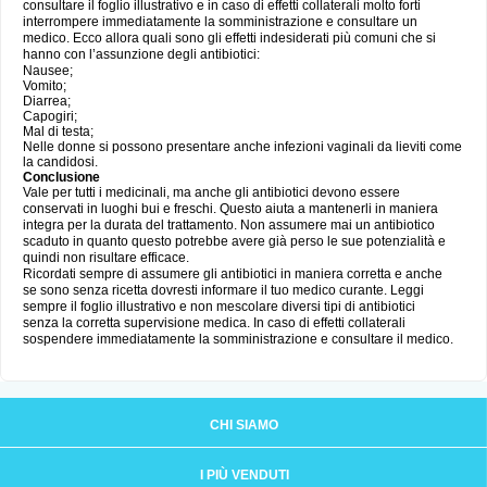
consultare il foglio illustrativo e in caso di effetti collaterali molto forti
interrompere immediatamente la somministrazione e consultare un
medico. Ecco allora quali sono gli effetti indesiderati più comuni che si
hanno con l’assunzione degli antibiotici:
Nausee;
Vomito;
Diarrea;
Capogiri;
Mal di testa;
Nelle donne si possono presentare anche infezioni vaginali da lieviti come
la candidosi.
Conclusione
Vale per tutti i medicinali, ma anche gli antibiotici devono essere
conservati in luoghi bui e freschi. Questo aiuta a mantenerli in maniera
integra per la durata del trattamento. Non assumere mai un antibiotico
scaduto in quanto questo potrebbe avere già perso le sue potenzialità e
quindi non risultare efficace.
Ricordati sempre di assumere gli antibiotici in maniera corretta e anche
se sono senza ricetta dovresti informare il tuo medico curante. Leggi
sempre il foglio illustrativo e non mescolare diversi tipi di antibiotici
senza la corretta supervisione medica. In caso di effetti collaterali
sospendere immediatamente la somministrazione e consultare il medico.
CHI SIAMO
I PIÙ VENDUTI