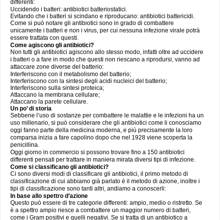
differenti:
Uccidendo i batteri: antibiotici batteriostatici.
Evitando che i batteri si scindano e riproducano: antibiotici battericidi.
Come si può notare gli antibiotici sono in grado di combattere
unicamente i batteri e non i virus, per cui nessuna infezione virale potrà
essere trattata con questi.
Come agiscono gli antibiotici?
Non tutti gli antibiotici agiscono allo stesso modo, infatti oltre ad uccidere
i batteri o a fare in modo che questi non riescano a riprodursi, vanno ad
attaccare zone diverse del batterio:
Interferiscono con il metabolismo del batterio;
Interferiscono con la sintesi degli acidi nucleici del batterio;
Interferiscono sulla sintesi proteica;
Attaccano la membrana cellulare;
Attaccano la parete cellulare.
Un po’ di storia
Sebbene l’uso di sostanze per combattere le malattie e le infezioni ha un
uso millenario, si può considerare che gli antibiotici come li conosciamo
oggi fanno parte della medicina moderna, e più precisamente la loro
comparsa inizia a fare capolino dopo che nel 1928 viene scoperta la
penicillina.
Oggi giorno in commercio si possono trovare fino a 150 antibiotici
differenti pensati per trattare in maniera mirata diversi tipi di infezione.
Come si classificano gli antibiotici?
Ci sono diversi modi di classificare gli antibiotici, il primo metodo di
classificazione di cui abbiamo già parlato è il metodo di azione, inoltre i
tipi di classificazione sono tanti altri, andiamo a conoscerli:
In base allo spettro d’azione
Questo può essere di tre categorie differenti: ampio, medio o ristretto. Se
è a spettro ampio riesce a combattere un maggior numero di batteri,
come i Gram positivi e quelli negativi. Se si tratta di un antibiotico a