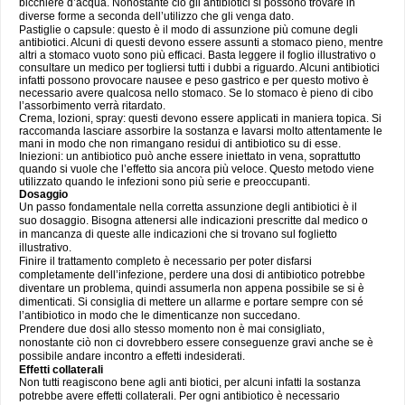
bicchiere d’acqua. Nonostante ciò gli antibiotici si possono trovare in
diverse forme a seconda dell’utilizzo che gli venga dato.
Pastiglie o capsule: questo è il modo di assunzione più comune degli
antibiotici. Alcuni di questi devono essere assunti a stomaco pieno, mentre
altri a stomaco vuoto sono più efficaci. Basta leggere il foglio illustrativo o
consultare un medico per togliersi tutti i dubbi a riguardo. Alcuni antibiotici
infatti possono provocare nausee e peso gastrico e per questo motivo è
necessario avere qualcosa nello stomaco. Se lo stomaco è pieno di cibo
l’assorbimento verrà ritardato.
Crema, lozioni, spray: questi devono essere applicati in maniera topica. Si
raccomanda lasciare assorbire la sostanza e lavarsi molto attentamente le
mani in modo che non rimangano residui di antibiotico su di esse.
Iniezioni: un antibiotico può anche essere iniettato in vena, soprattutto
quando si vuole che l’effetto sia ancora più veloce. Questo metodo viene
utilizzato quando le infezioni sono più serie e preoccupanti.
Dosaggio
Un passo fondamentale nella corretta assunzione degli antibiotici è il
suo dosaggio. Bisogna attenersi alle indicazioni prescritte dal medico o
in mancanza di queste alle indicazioni che si trovano sul foglietto
illustrativo.
Finire il trattamento completo è necessario per poter disfarsi
completamente dell’infezione, perdere una dosi di antibiotico potrebbe
diventare un problema, quindi assumerla non appena possibile se si è
dimenticati. Si consiglia di mettere un allarme e portare sempre con sé
l’antibiotico in modo che le dimenticanze non succedano.
Prendere due dosi allo stesso momento non è mai consigliato,
nonostante ciò non ci dovrebbero essere conseguenze gravi anche se è
possibile andare incontro a effetti indesiderati.
Effetti collaterali
Non tutti reagiscono bene agli anti biotici, per alcuni infatti la sostanza
potrebbe avere effetti collaterali. Per ogni antibiotico è necessario