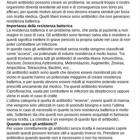
Alcuni antibiotici possono creare un problema: se assunti troppo il nostro
organismo diventa resistente ad essi e di conseguenza non sono più
efficaci, per questo motivo alcuni di essi devono essere venduti per forza
con ricetta medica. Quelli liberi invece sono antibiotici che non generano
resistenza batterica.
Importanza della resistenza batterica
La resistenza batterica è un problema serio, che porta al paziente a non
reagire in caso di cura. Gli antibiotici sono farmaci salva vita e resistere a
questi significa mettere in grave pericolo la propria salute nel caso di non
poter combattere un’infezione.
In questo caso gli antibiotici venduti senza ricetta vengono classificati
come “access”, cui potenziale di indurre resistenza è molto basso. Tra
questi troviamo allora tutti gli antibiotici di vendita libera: Amoxicillina,
Aciclovir, Doxiciclina,Azitromicina, Metronidazolo, Augmentin, Zovirax,
Ampicillina, Tetraciclina, Bactrim, ecc..
Gli antibiotici watch sono quelli che devono essere monitorati più da
vicino in quanto hanno un potenziale maggiore di creare resistenza
batterica, e per questo devono essere ridotti al massimo potendo essere
prescritti unicamente dal medico. Tra questi antibiotici troviamo
Ciprofloxacina, usata per combattere le infezioni da streptococco oppure
viene in aiuto in caso di cistite.
L’ultima categoria è quella di antibiotici “reserve”, ovvero quelli di riserva,
che vengono solo utilizzati in caso di assoluto bisogno e sono l’ultima
risorsa in caso di necessità in quanto la loro resistenza batterica è molto
alta. Sottinteso sta che questi non possono essere acquistati in farmacia
senza ricetta. La colistina è un esempio di questo tipo di antibiotici.
Quando usare gli antibiotici?
Per usare correttamente gli antibiotici senza ricetta è necessario capire
quando questi possono tornare utili e quando invece no. Prendere un
antibiotico quando questo non è necessario o non ha nessuna