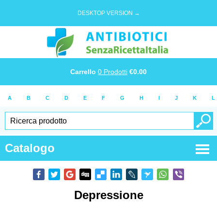
DESKTOP VERSION →
Carrello
0
Prodotti
€
0.00
A
B
C
D
E
F
G
H
I
J
K
L
Catalogo
Depressione