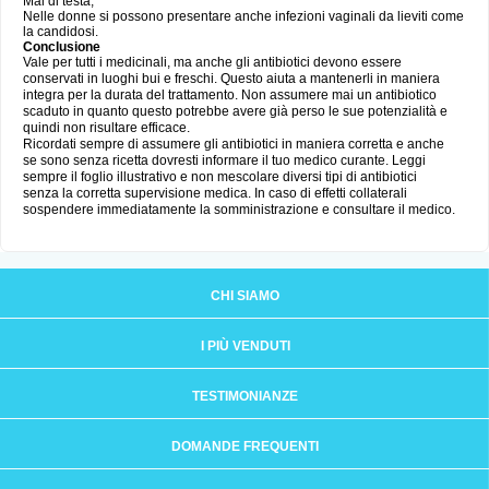
Mal di testa;
Nelle donne si possono presentare anche infezioni vaginali da lieviti come
la candidosi.
Conclusione
Vale per tutti i medicinali, ma anche gli antibiotici devono essere
conservati in luoghi bui e freschi. Questo aiuta a mantenerli in maniera
integra per la durata del trattamento. Non assumere mai un antibiotico
scaduto in quanto questo potrebbe avere già perso le sue potenzialità e
quindi non risultare efficace.
Ricordati sempre di assumere gli antibiotici in maniera corretta e anche
se sono senza ricetta dovresti informare il tuo medico curante. Leggi
sempre il foglio illustrativo e non mescolare diversi tipi di antibiotici
senza la corretta supervisione medica. In caso di effetti collaterali
sospendere immediatamente la somministrazione e consultare il medico.
CHI SIAMO
I PIÙ VENDUTI
TESTIMONIANZE
DOMANDE FREQUENTI