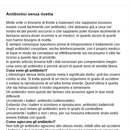
Antibiotici senza ricetta
Molte volte ci troviamo di fronte a malesseri che sappiamo possono
essere curati facilmente con antibiotici, che abbiamo già a casa nel
nostro kit del pronto soccorso o che sappiamo poter trovare facilmente in
farmacia senza dover ricorrere a un medico, in quanto alcuni di questi
non hanno bisogno di ricetta.
È sempre comunque opportuno prima di intraprendere il trattamento con
degli antibiotici consultare, anche telefonicamente, con il proprio medico
di base in modo da constatare se effettivamente sia necessario o utile far
ricorso a questo tipo di prodotto.
In questo articolo troverai tutti i dati necessari per comprendere meglio
cosa sono gli antibiotici e perché alcuni di questi sono di vendita libera.
Cosa sono gli antibiotici?
L’etimologia stessa della parola rivela il significato dietro: anti-bio ovvero
contro la vita. Si tratta quindi di un micro organismo in grado di uccidere
o evitare la riproduzione di un’altra forma vivente. Quest’ultima è quella
che sta minacciando il nostro organismo e benessere.
Gli antibiotici sono quindi dei farmaci che possono agire in due modi
differenti:
Uccidendo i batteri: antibiotici batteriostatici.
Evitando che i batteri si scindano e riproducano: antibiotici battericidi.
Come si può notare gli antibiotici sono in grado di combattere
unicamente i batteri e non i virus, per cui nessuna infezione virale potrà
essere trattata con questi.
Come agiscono gli antibiotici?
Non tutti gli antibiotici agiscono allo stesso modo, infatti oltre ad uccidere