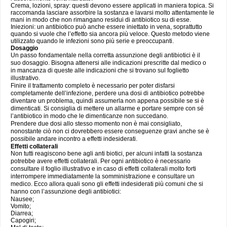
Crema, lozioni, spray: questi devono essere applicati in maniera topica. Si
raccomanda lasciare assorbire la sostanza e lavarsi molto attentamente le
mani in modo che non rimangano residui di antibiotico su di esse.
Iniezioni: un antibiotico può anche essere iniettato in vena, soprattutto
quando si vuole che l’effetto sia ancora più veloce. Questo metodo viene
utilizzato quando le infezioni sono più serie e preoccupanti.
Dosaggio
Un passo fondamentale nella corretta assunzione degli antibiotici è il
suo dosaggio. Bisogna attenersi alle indicazioni prescritte dal medico o
in mancanza di queste alle indicazioni che si trovano sul foglietto
illustrativo.
Finire il trattamento completo è necessario per poter disfarsi
completamente dell’infezione, perdere una dosi di antibiotico potrebbe
diventare un problema, quindi assumerla non appena possibile se si è
dimenticati. Si consiglia di mettere un allarme e portare sempre con sé
l’antibiotico in modo che le dimenticanze non succedano.
Prendere due dosi allo stesso momento non è mai consigliato,
nonostante ciò non ci dovrebbero essere conseguenze gravi anche se è
possibile andare incontro a effetti indesiderati.
Effetti collaterali
Non tutti reagiscono bene agli anti biotici, per alcuni infatti la sostanza
potrebbe avere effetti collaterali. Per ogni antibiotico è necessario
consultare il foglio illustrativo e in caso di effetti collaterali molto forti
interrompere immediatamente la somministrazione e consultare un
medico. Ecco allora quali sono gli effetti indesiderati più comuni che si
hanno con l’assunzione degli antibiotici:
Nausee;
Vomito;
Diarrea;
Capogiri;