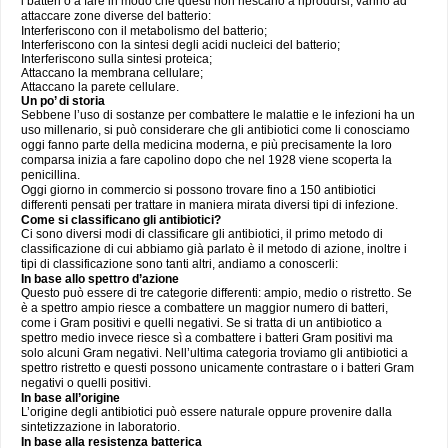
i batteri o a fare in modo che questi non riescano a riprodursi, vanno ad
attaccare zone diverse del batterio:
Interferiscono con il metabolismo del batterio;
Interferiscono con la sintesi degli acidi nucleici del batterio;
Interferiscono sulla sintesi proteica;
Attaccano la membrana cellulare;
Attaccano la parete cellulare.
Un po’ di storia
Sebbene l’uso di sostanze per combattere le malattie e le infezioni ha un
uso millenario, si può considerare che gli antibiotici come li conosciamo
oggi fanno parte della medicina moderna, e più precisamente la loro
comparsa inizia a fare capolino dopo che nel 1928 viene scoperta la
penicillina.
Oggi giorno in commercio si possono trovare fino a 150 antibiotici
differenti pensati per trattare in maniera mirata diversi tipi di infezione.
Come si classificano gli antibiotici?
Ci sono diversi modi di classificare gli antibiotici, il primo metodo di
classificazione di cui abbiamo già parlato è il metodo di azione, inoltre i
tipi di classificazione sono tanti altri, andiamo a conoscerli:
In base allo spettro d’azione
Questo può essere di tre categorie differenti: ampio, medio o ristretto. Se
è a spettro ampio riesce a combattere un maggior numero di batteri,
come i Gram positivi e quelli negativi. Se si tratta di un antibiotico a
spettro medio invece riesce sì a combattere i batteri Gram positivi ma
solo alcuni Gram negativi. Nell’ultima categoria troviamo gli antibiotici a
spettro ristretto e questi possono unicamente contrastare o i batteri Gram
negativi o quelli positivi.
In base all’origine
L’origine degli antibiotici può essere naturale oppure provenire dalla
sintetizzazione in laboratorio.
In base alla resistenza batterica