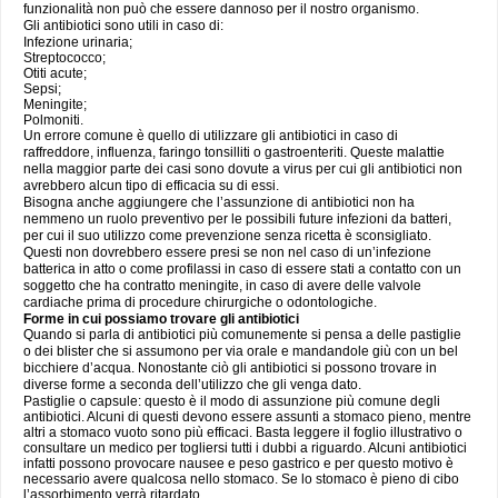
funzionalità non può che essere dannoso per il nostro organismo.
Gli antibiotici sono utili in caso di:
Infezione urinaria;
Streptococco;
Otiti acute;
Sepsi;
Meningite;
Polmoniti.
Un errore comune è quello di utilizzare gli antibiotici in caso di
raffreddore, influenza, faringo tonsilliti o gastroenteriti. Queste malattie
nella maggior parte dei casi sono dovute a virus per cui gli antibiotici non
avrebbero alcun tipo di efficacia su di essi.
Bisogna anche aggiungere che l’assunzione di antibiotici non ha
nemmeno un ruolo preventivo per le possibili future infezioni da batteri,
per cui il suo utilizzo come prevenzione senza ricetta è sconsigliato.
Questi non dovrebbero essere presi se non nel caso di un’infezione
batterica in atto o come profilassi in caso di essere stati a contatto con un
soggetto che ha contratto meningite, in caso di avere delle valvole
cardiache prima di procedure chirurgiche o odontologiche.
Forme in cui possiamo trovare gli antibiotici
Quando si parla di antibiotici più comunemente si pensa a delle pastiglie
o dei blister che si assumono per via orale e mandandole giù con un bel
bicchiere d’acqua. Nonostante ciò gli antibiotici si possono trovare in
diverse forme a seconda dell’utilizzo che gli venga dato.
Pastiglie o capsule: questo è il modo di assunzione più comune degli
antibiotici. Alcuni di questi devono essere assunti a stomaco pieno, mentre
altri a stomaco vuoto sono più efficaci. Basta leggere il foglio illustrativo o
consultare un medico per togliersi tutti i dubbi a riguardo. Alcuni antibiotici
infatti possono provocare nausee e peso gastrico e per questo motivo è
necessario avere qualcosa nello stomaco. Se lo stomaco è pieno di cibo
l’assorbimento verrà ritardato.